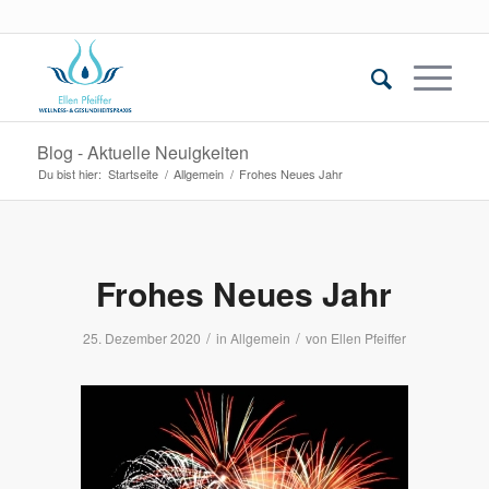
Blog - Aktuelle Neuigkeiten
Du bist hier:
Startseite
/
Allgemein
/
Frohes Neues Jahr
Frohes Neues Jahr
/
/
25. Dezember 2020
in
Allgemein
von
Ellen Pfeiffer