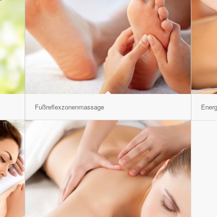
Fußreflexzonenmassage
Ener